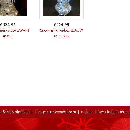
€ 124.95
€ 124.95
-in-a-box ZWART
Snowman-in-a-box BLAUW
en WIT
en ZILVER
SKerstverlichting.nl |
Algemene Voorwaarden
|
Contact
| Webdesign:
HPU int