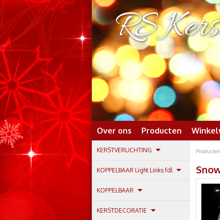
RS Kerst
Over ons
Producten
Winke
KERSTVERLICHTING
Producte
Snow
KOPPELBAAR Light Links fdl
KOPPELBAAR
KERSTDECORATIE