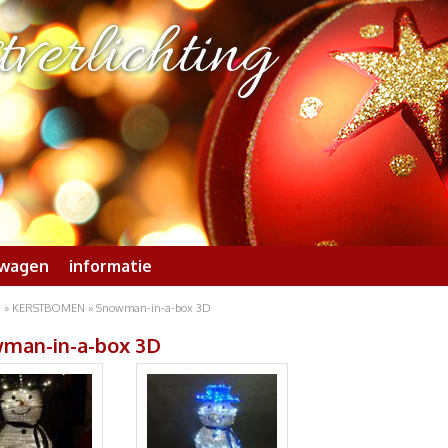
verlichting
lwagen
informatie
n
»
KERSTBOMEN
» Snowman-in-a-box 3D
man-in-a-box 3D