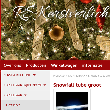
RS Kerstverlich
Over ons
Producten
Winkelwagen
informatie
KERSTVERLICHTING
Producten
»
KOPPELBAAR
» Snowfall tube gro
Snowfall tube groot
KOPPELBAAR Light Links fdl
KOPPELBAAR
Lichtsnoer