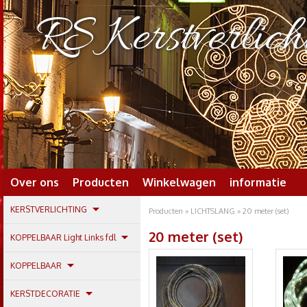
RS Kerstverlich
Over ons
Producten
Winkelwagen
informatie
KERSTVERLICHTING
Producten
»
LICHTSLANG
» 20 meter (set)
20 meter (set)
KOPPELBAAR Light Links fdl
KOPPELBAAR
KERSTDECORATIE